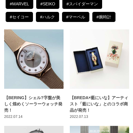
#MARVEL
#SEIKO
#スパイダーマン
#セイコー
#ハルク
#マーベル
#腕時計
【BERING】シェル?字盤が美
【BREDA×藍にいな】アーティ
しく煌めくソーラーウォッチ発
スト「藍にいな」とのコラボ商
売！
品が発売！
2022.07.14
2022.07.13