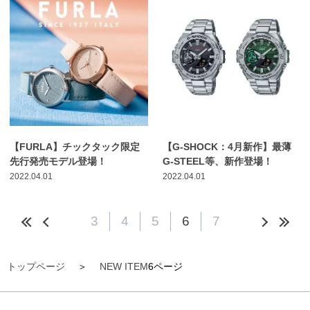
【FURLA】チックタック限定
【G-SHOCK：4月新作】最薄
先行発売モデル登場！
G-STEEL等、新作登場！
2022.04.01
2022.04.01
3
4
5
6
7
トップページ
NEW ITEM
6ページ