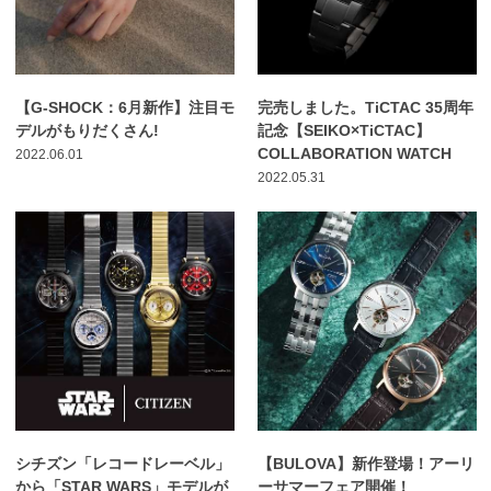
【G-SHOCK：6月新作】注目モ
完売しました。TiCTAC 35周年
デルがもりだくさん!
記念【SEIKO×TiCTAC】
COLLABORATION WATCH
2022.06.01
2022.05.31
シチズン「レコードレーベル」
【BULOVA】新作登場！アーリ
から「STAR WARS」モデルが
ーサマーフェア開催！