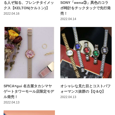
る人ぞ知る、フレンチタイメッ
SONY「wena③」異色のコラ
クス【KELTON(ケルトン)】
ボ時計をチックタックで先行発
売！
2022.04.16
2022.04.14
SPICA×gui 名古屋タカシマヤ
オシャレな見た目とコストパフ
ゲートタワーモール店限定モデ
ォーマンス抜群の【Q＆Q】
ル発売！
2022.04.13
2022.04.13