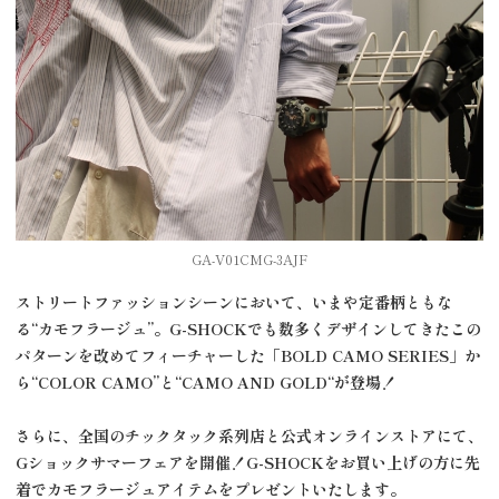
GA-V01CMG-3AJF
ストリートファッションシーンにおいて、いまや定番柄ともな
る“カモフラージュ”。
G-SHOCK
でも数多くデザインしてきたこの
パターンを改めてフィーチャーした「
BOLD CAMO SERIES
」か
ら
“COLOR CAMO”
と
“CAMO AND GOLD
“が登場！
さらに、全国のチックタック系列店と公式オンラインストアにて、
G
ショックサマーフェアを開催！
G-SHOCK
をお買い上げの方に先
着でカモフラージュアイテムをプレゼントいたします。