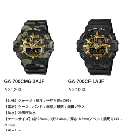
GA-700CMG-3AJF
GA-700CF-1AJF
￥24,200
￥22,000
【仕様】クォーツ（精度：平均月差±
15
秒）
【素材】ケース、バンド：樹脂／風防：無機ガラス
【防水】
20
気圧防水
【ケースサイズ】縦
57.5mm
／横
53.4mm
／厚さ
18.5mm
／ベルト腕周り
145
～
215mm