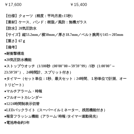
￥17,600
￥15,400
【仕様】クォーツ（精度：平均月差±15秒）
【素材】ケース、バンド：樹脂／風防：無機ガラス
【防水】20気圧防水
【サイズ】縦53.2mm／横50mm／厚さ18.7mm／ベルト腕周り145～205mm
【重さ】67ｇ
【備考】
●耐衝撃構造
●20気圧防水機能
●ストップウオッチ（1/100秒（00'00"00～59'59"99）/1秒（1:00'00"～
23:59'59"）、24時間計、スプリット付き）
●タイマー（セット単位：1秒、最大セット：24時間、１秒単位で計測、オー
トリピート）
●マルチアラーム・時報
●フルオートカレンダー
●12/24時間制表示切替
●LEDバックライト（スーパーイルミネーター、残照機能付き）
●報音フラッシュ機能（アラーム/ 時報 /タイマー連動発光）
●電池寿命約5年