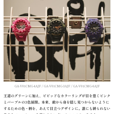
GA-V01CMG-4AJF / GA-V01CMG-3AJF / GA-V01CMG-6AJF
王道のグリーンに加え、ビビッドなカラーリングが目を惹くピンク
とパープルの
3
色展開。本来、敵から身を隠し見つからないように
するための色・柄を、あえて目立つデザインに。誰にも縛られない