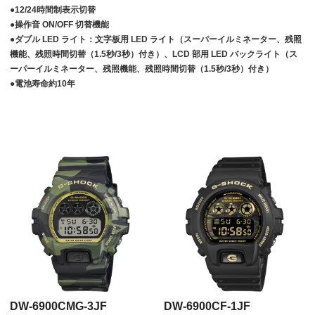
●
12/24
時間制表示切替
●操作音
ON/OFF
切替機能
●ダブル
LED
ライト：文字板用
LED
ライト（スーパーイルミネーター、残照
機能、残照時間切替（
1.5
秒
/3
秒）付き）、
LCD
部用
LED
バックライト（ス
ーパーイルミネーター、残照機能、残照時間切替（
1.5
秒
/3
秒）付き）
●電池寿命約
10
年
DW-6900CMG-3JF
DW-6900CF-1JF