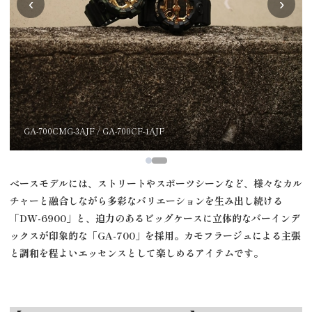
‹
›
DW-6900CF-1JF / DW-6900CMG-3JF
ベースモデルには、ストリートやスポーツシーンなど、様々なカル
チャーと融合しながら多彩なバリエーションを生み出し続ける
「
DW-6900
」と、迫力のあるビッグケースに立体的なバーインデ
ックスが印象的な「
GA-700
」を採用。カモフラージュによる主張
と調和を程よいエッセンスとして楽しめるアイテムです。