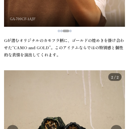
GA-700CF-1AJF
G
が潜むオリジナルのカモフラ柄に、ゴールドの煌めきを掛け合わ
せた“
CAMO and GOLD
”。このアイテムならではの特別感と個性
的な表情を演出してくれます。
2 / 2