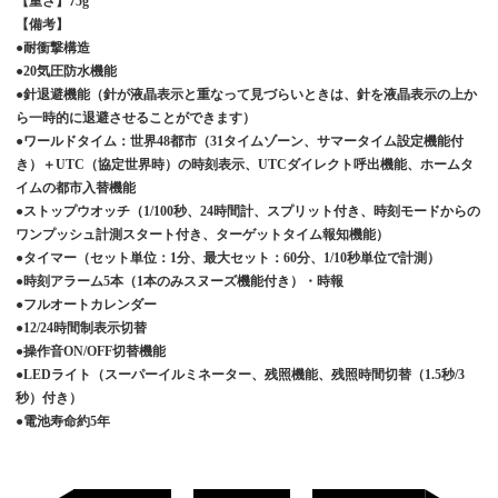
【重さ】
75g
【備考】
●耐衝撃構造
●
20
気圧防水機能
●針退避機能（針が液晶表示と重なって見づらいときは、針を液晶表示の上か
ら一時的に退避させることができます）
●ワールドタイム：世界
48
都市（
31
タイムゾーン、サマータイム設定機能付
き）＋
UTC
（協定世界時）の時刻表示、
UTC
ダイレクト呼出機能、ホームタ
イムの都市入替機能
●ストップウオッチ（
1/100
秒、
24
時間計、スプリット付き、時刻モードからの
ワンプッシュ計測スタート付き、ターゲットタイム報知機能）
●タイマー（セット単位：
1
分、最大セット：
60
分、
1/10
秒単位で計測）
●時刻アラーム
5
本（
1
本のみスヌーズ機能付き）・時報
●フルオートカレンダー
●
12/24
時間制表示切替
●操作音
ON/OFF
切替機能
●
LED
ライト（スーパーイルミネーター、残照機能、残照時間切替（
1.5
秒
/3
秒）付き）
●電池寿命約
5
年