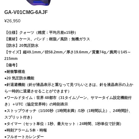
GA-V01CMG-6AJF
¥26,950
【仕様】クォーツ（精度：平均月差±
15
秒）
【素材】ケース、バンド：樹脂／風防：無機ガラス
【防水】
20
気圧防水
【サイズ】縦
49.1mm
／径
58.2mm
／厚さ
19.6mm
／質量
74g
／腕周り
145
～
215mm
【備考】
●耐衝撃構造
●
20
気圧防水機能
●針退避機能（針が液晶表示と重なって見づらいときは、針を液晶表示の上か
ら一時的に退避させることができます）
●ワールドタイム：世界
48
都市（
31
タイムゾーン、サマータイム設定機能付
き）＋
UTC
（協定世界時）の時刻表示
●ストップウオッチ（
1/100
秒（
1
時間未満）
/1
秒（
1
時間以上）、
24
時間計、
スプリット付き）
●タイマー（セット単位：
1
秒、最大セット：
24
時間、
1
秒単位で計測）
●時刻アラーム
5
本・時報
●フルオートカレンダー