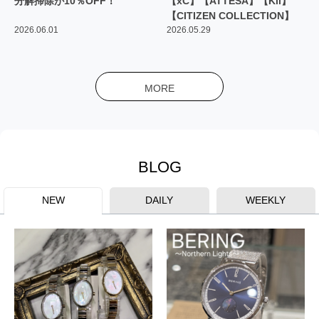
分解掃除が10％OFF！
【xC】【ATTESA】【Kii】
【CITIZEN COLLECTION】
2026.06.01
2026.05.29
MORE
BLOG
NEW
DAILY
WEEKLY