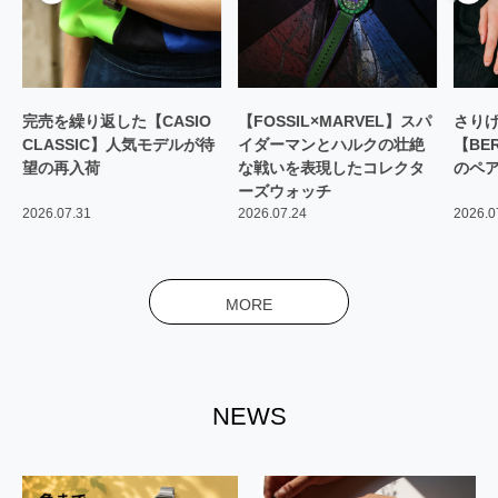
IO
【FOSSIL×MARVEL】スパ
さりげなくリンクする
【
が待
イダーマンとハルクの壮絶
【BERING】アイスブルー
れ
な戦いを表現したコレクタ
のペアウォッチ
ュ
ーズウォッチ
場
2026.07.24
2026.07.10
202
MORE
NEWS