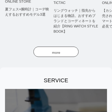
O
TiCTAC
ONLINE STORE
デ映
夏
リングウォッチ｜指先から
【カシオ】2026年前半に発
選
え
はじまる物語。おすすめブ
売されたモデルご紹介！ ス
ランドとコーディネートを
マートウォッチ疲れの方も
紹介【RING WATCH STYLE
必見です。
BOOK】
more
SERVICE