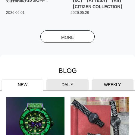
分解掃除が10％OFF！
【xC】【ATTESA】【Kii】
【CITIZEN COLLECTION】
2026.06.01
2026.05.29
MORE
BLOG
NEW
DAILY
WEEKLY