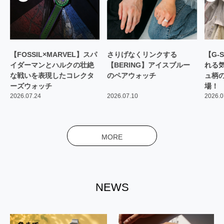
【FOSSIL×MARVEL】スパ
さりげなくリンクする
【G-
イダーマンとハルクの壮絶
【BERING】アイスブルー
れる
な戦いを表現したコレクタ
のペアウォッチ
ュ柄
ーズウォッチ
場！
2026.07.24
2026.07.10
2026.0
MORE
NEWS