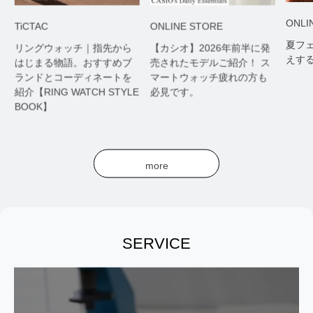
ONLI
TiCTAC
ONLINE STORE
映
夏フ
リングウォッチ｜指先から
【カシオ】2026年前半に発
えす
はじまる物語。おすすめブ
売されたモデルご紹介！ ス
ランドとコーディネートを
マートウォッチ疲れの方も
紹介【RING WATCH STYLE
必見です。
BOOK】
more
SERVICE