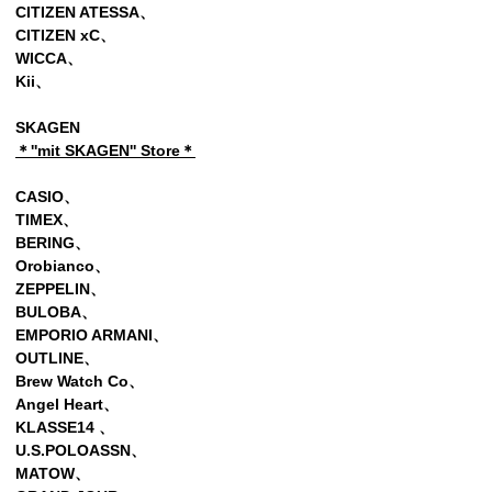
CITIZEN ATESSA、
CITIZEN xC、
WICCA、
Kii
、
SKAGEN
＊''mit SKAGEN'' Store＊
CASIO、
TIMEX、
BERING、
Orobianco、
ZEPPELIN
、
BULOBA、
EMPORIO ARMANI、
OUTLINE、
Brew Watch Co、
Angel Heart、
KLASSE14 、
U.S.POLOASSN、
MATOW、