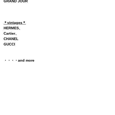
GRAND JOUR
＊vintages＊
HERMES、
Cartier、
CHANEL
GUCCI
・・・・and more