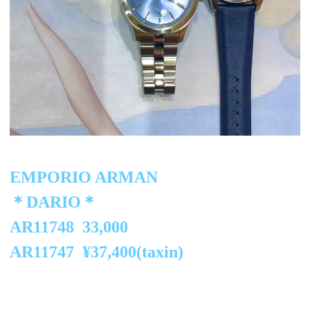
EMPORIO ARMAN
＊DARIO＊
AR11748 33,000
AR11747 ¥37,400(taxin)