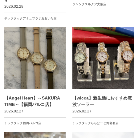
ジャンクスルクア大阪店
2026.02.28
チックタックアミュプラザおおいた店
【Angel Heart】～SAKURA
【wicca】新生活におすすめ電
TIME～【福岡パルコ店】
波ソーラー
2026.02.27
2026.02.27
チックタック福岡パルコ店
チックタックららぽーと海老名店