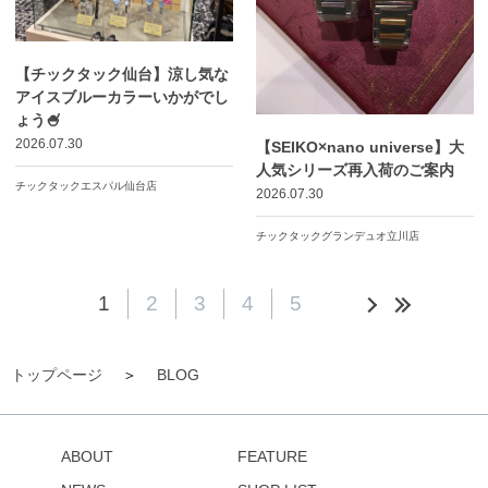
【チックタック仙台】涼し気な
アイスブルーカラーいかがでし
ょう🍧
2026.07.30
【SEIKO×nano universe】大
人気シリーズ再入荷のご案内
チックタックエスパル仙台店
2026.07.30
チックタックグランデュオ立川店
1
2
3
4
5
トップページ
BLOG
ABOUT
FEATURE