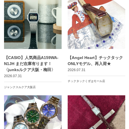
【CASIO】人気商品A159WA-
【Angel Heart】チックタック
N1JH まだ在庫有ります！
ONLYモデル、再入荷★
〈junksルクア大阪・梅田〉
2026.07.31
2026.07.31
チックタックくずはモール店
ジャンクスルクア大阪店