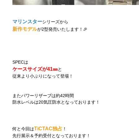
マリンスター
シリーズから
新作モデル
が2型発売いたします！🎉
SPECは
ケースサイズが41㎜
と
従来より小ぶりになって登場！
またパワーリザーブは約42時間
防水レベルは20気圧防水となっております！
TiCTAC独占
何と今回は
！
先行展示＆予約受付となっております！