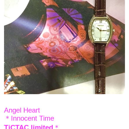
Angel Heart
＊Innocent Time
TiCTAC limited
＊