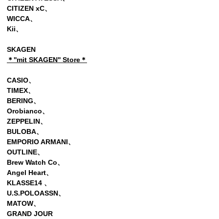
CITIZEN xC、
WICCA、
Kii
、
SKAGEN
＊''mit SKAGEN'' Store＊
CASIO、
TIMEX、
BERING、
Orobianco、
ZEPPELIN
、
BULOBA、
EMPORIO ARMANI、
OUTLINE、
Brew Watch Co、
Angel Heart、
KLASSE14 、
U.S.POLOASSN、
MATOW、
GRAND JOUR