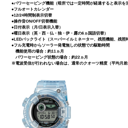
●パワーセービング機能（暗所では一定時間が経過すると表示を
●フルオートカレンダー
●12/24時間制表示切替
●操作音ON/OFF切替機能
●日付表示（月/日表示入替）
●曜日表示（英・西・仏・独・伊・露の6ヵ国語切替）
●LEDバックライト（スーパーイルミネーター、残照機能、残照時間
●フル充電時からソーラー発電無しの状態での駆動時間
機能使用の場合：約11ヵ月
パワーセービング状態の場合：約22ヵ月
※電波受信が行われない場合は、通常のクオーツ精度（平均月差±