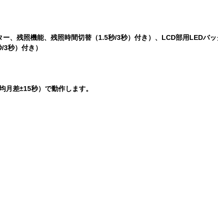
ー、残照機能、残照時間切替（1.5秒/3秒）付き）、LCD部用LEDバ
/3秒）付き）
均月差±15秒）で動作します。