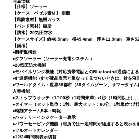
商品仕様
【仕様】ソーラー
【ケース・ベゼル素材】 樹脂
【風防素材】無機ガラス
【バンド素材】樹脂
【防水】20気圧防水
【ケースサイズ】縦48.5mm 横45.4mm 厚さ11.9mm 重さ52g
【備考】
●耐衝撃構造
●タフソーラー（ソーラー充電システム ）
●20気圧防水機能
●モバイルリンク機能（対応携帯電話とのBluetooth®通信によ
●針退避機能（針が液晶表示と重なって見づらいときは、針を液
●ワールドタイム：世界38都市（38タイムゾーン、サマータイ
入替機能
●ストップウオッチ（1/100秒（1時間未満）/1秒（1時間以上）
●タイマー（セット単位：1秒、最大セット：60分、1秒単位で計
●時刻アラーム5本・時報
●バッテリーインジケーター表示
●パワーセービング機能（暗所では一定時間が経過すると表示を
●フルオートカレンダー
●12/24時間制表示切替