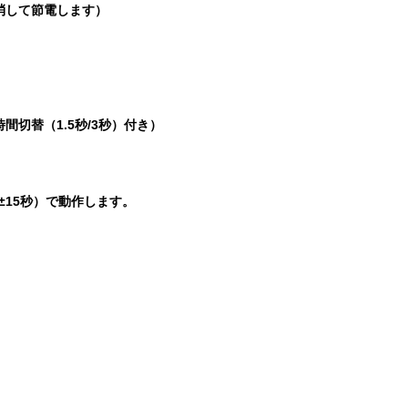
消して節電します）
切替（1.5秒/3秒）付き）
15秒）で動作します。