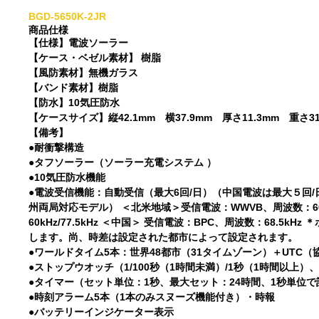
BGD-5650K-2JR
商品仕様
【仕様】電波ソーラー
【ケース・ベゼル素材】 樹脂
【風防素材】無機ガラス
【バンド素材】樹脂
【防水】10気圧防水
【ケースサイズ】縦42.1mm 横37.9mm 厚さ11.3mm 重さ31g
【備考】
●耐衝撃構造
●タフソーラー（ソーラー充電システム ）
●10気圧防水機能
●電波受信機能：自動受信（最大6回/日）（中国電波は最大５回/日）/
州両局対応モデル） ＜北米地域＞受信電波：WWVB、周波数：60k
60kHz/77.5kHz ＜中国＞ 受信電波：BPC、周波数：68
します。尚、時差は設定された都市によって設定されます。
●ワールドタイム5本：世界48都市（31タイムゾーン）＋UT
●ストップウオッチ（1/100秒（1時間未満）/1秒（1時間以上）
●タイマー（セット単位：1秒、最大セット：24時間、1秒単位で
●時刻アラーム5本（1本のみスヌーズ機能付き）・時報
●バッテリーインジケーター表示