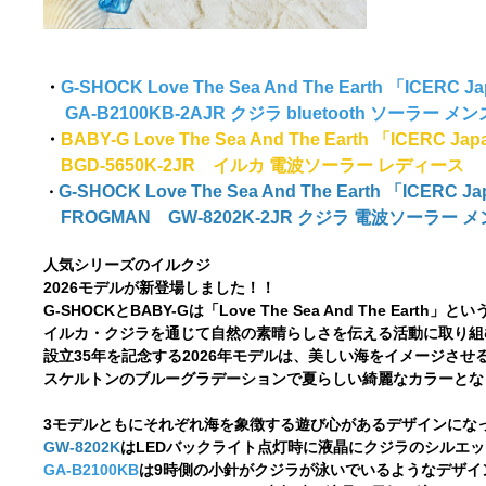
・
G-SHOCK Love The Sea And The Earth 「IC
GA-B2100KB-2AJR クジラ bluetooth ソーラー メン
・
BABY-G Love The Sea And The Earth 「IC
BGD-5650K-2JR イルカ 電波ソーラー レディース
G-SHOCK Love The Sea And The Earth 「IC
・
FROGMAN GW-8202K-2JR クジラ 電波ソーラー 
人気シリーズのイルクジ
2026モデルが新登場しました！！
G-SHOCKとBABY-Gは「Love The Sea And The Earth
イルカ・クジラを通じて自然の素晴らしさを伝える活動に取り組む「
設立35年を記念する2026年モデルは、美しい海をイメージさせ
スケルトンのブルーグラデーションで夏らしい綺麗なカラーとな
3モデルともにそれぞれ海を象徴する遊び心があるデザインになっています
GW-8202K
はLEDバックライト点灯時に液晶にクジラのシルエ
GA-B2100KB
は9時側の小針がクジラが泳いでいるようなデザイ