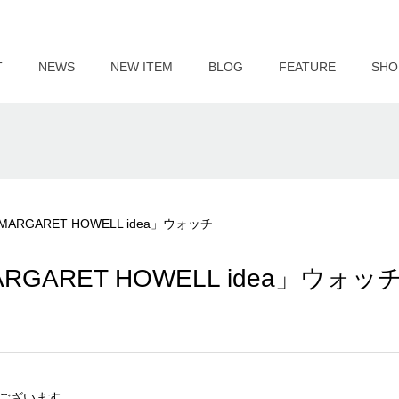
T
NEWS
NEW ITEM
BLOG
FEATURE
SHO
GARET HOWELL idea」ウォッチ
ARET HOWELL idea」ウォッ
ございます。