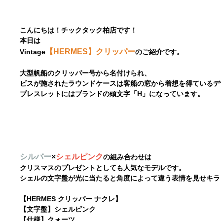
こんにちは！チックタック柏店です！
本日は
【HERMES】クリッパー
Vintage
のご紹介です。
大型帆船のクリッパー号から名付けられ、
ビスが施されたラウンドケースは客船の窓から着想を得ているデ
ブレスレットにはブランドの頭文字「H」になっています。
シルバー
×
シェルピンク
の
組み合わせは
クリスマスのプレゼントとしても人気なモデルです。
シェルの文字盤が光に当たると角度によって違う表情を見せキラ
【HERMES クリッパー ナクレ】
【文字盤】シェルピンク
【仕様】クォーツ