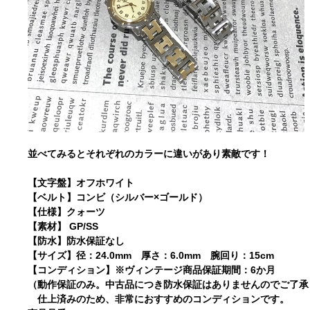
並べてみるとそれぞれのカラーに違いがあり素敵です！
【文字盤】オフホワイト
【ベルト】コンビ（シルバー×ゴールド）
【仕様】クォーツ
【素材】 GP/SS
【防水】防水保証なし
【サイズ】径：24.0mm 厚さ：6.0mm 腕回り：15cm
【コンディション】※ヴィンテージ商品保証期間：6か月
（動作保証のみ。中古品につき防水保証はありませんのでご了承
仕上済みのため、非常におすすめのコンディションです。