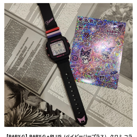
【BABY-G】BABY-G＋PLUS（ベイビージープラス） クロミ コラ