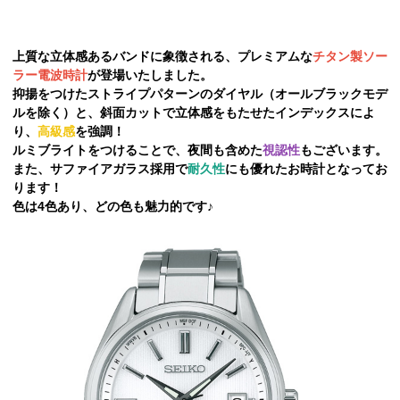
上質な立体感あるバンドに象徴される、プレミアムな
チタン製ソー
ラー電波時計
が登場いたしました。
抑揚をつけたストライプパターンのダイヤル（オールブラックモデ
ルを除く）と、斜面カットで立体感をもたせたインデックスによ
り、
高級感
を強調！
ルミブライトをつけることで、夜間も含めた
視認性
もございます。
また、サファイアガラス採用で
耐久性
にも優れたお時計となってお
ります！
色は4色あり、どの色も魅力的です♪