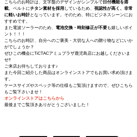
こちらのお時計は、文字盤のデザインがシンプルで
日付機能を搭
載
。ベルトに
チタン素材を採用
しているため、
視認性が高く、非常
に軽いお時計
となっています。そのため、特にビジネスシーンにお
すすめです。
また電波ソーラーのため、
電池交換・時刻修正が不要
も嬉しいポイ
ント！！！
こちらのお時計、自分へのご褒美・大切な人への贈り物などにいか
がでしょうか？
ぜひこの機会にTiCTACアミュプラザ鹿児島店にお越しくださいま
せ‼︎
ご来店お待ちしております♪
また今回ご紹介した商品はオンラインストアでもお買い求め頂けま
す。
ケースサイズやスペック等の仕様もご覧頂けますので、ぜひこちら
もご覧下さいませ！
オンラインストアはこちらから
最後までご覧頂きありがとうございました！