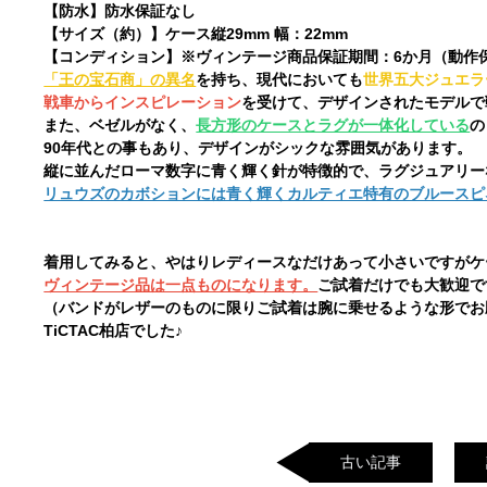
【防水】防水保証なし
【サイズ（約）】ケース縦29mm 幅：22mm
【コンディション】※ヴィンテージ商品保証期間：6か月（動作
「王の宝石商」の異名
を持ち、現代においても
世界五大ジュエラ
戦車からインスピレーション
を受けて、デザインされたモデルで
また、ベゼルがなく、
長方形のケースとラグが一体化している
の
90年代との事もあり、デザインがシックな雰囲気があります。
縦に並んだローマ数字に青く輝く針が特徴的で、ラグジュアリー
リュウズのカボションには青く輝くカルティエ特有のブルースピ
着用してみると、やはりレディースなだけあって小さいですがケ
ヴィンテージ品は一点ものになります。
ご試着だけでも大歓迎で
（バンドがレザーのものに限りご試着は腕に乗せるような形でお
TiCTAC柏店でした♪
古い記事