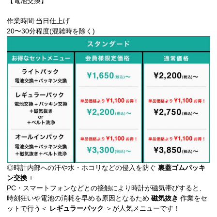
【電池交換】
作業時間:当日仕上げ
20〜30分程度(混雑時を除く)
◎時計内部への汗や水・ホコリなどの侵入を防ぐ
裏蓋ゴムパッキ
ン交換
+
PC・スマートフォンなどとの接触により時計が磁気帯びすると、
時刻狂いや電池の消耗を早める原因となるため
磁気抜き
作業をセ
ットで行う＜
レギュラーパック
＞が人気メニューです！