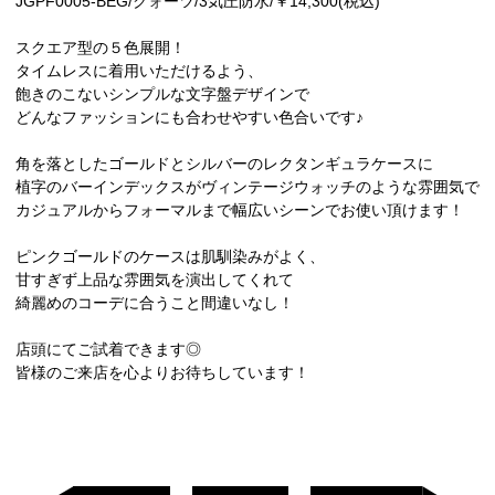
JGPF0005-BEG/クォーツ/3気圧防水/￥14,300(税込)
スクエア型の５色展開！
タイムレスに着用いただけるよう、
飽きのこないシンプルな文字盤デザインで
どんなファッションにも合わせやすい色合いです♪
角を落としたゴールドとシルバーのレクタンギュラケースに
植字のバーインデックスがヴィンテージウォッチのような雰囲気で
カジュアルからフォーマルまで幅広いシーンでお使い頂けます！
ピンクゴールドのケースは肌馴染みがよく、
甘すぎず上品な雰囲気を演出してくれて
綺麗めのコーデに合うこと間違いなし！
店頭にてご試着できます◎
皆様のご来店を心よりお待ちしています！