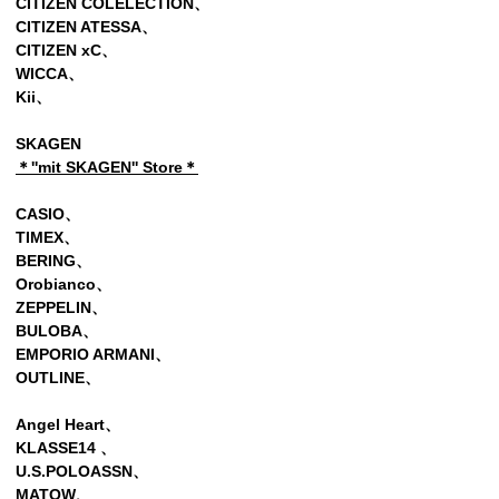
CITIZEN COLELECTION、
CITIZEN ATESSA、
CITIZEN xC、
WICCA、
Kii、
SKAGEN
＊''mit SKAGEN'' Store＊
CASIO、
TIMEX、
BERING、
Orobianco、
ZEPPELIN、
BULOBA、
EMPORIO ARMANI、
OUTLINE、
Angel Heart、
KLASSE14 、
U.S.POLOASSN、
MATOW、