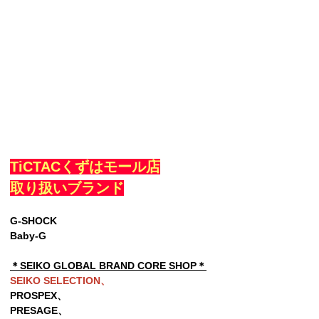
TiCTACくずはモール店
取り扱いブランド
G-SHOCK
Baby-G
＊SEIKO GLOBAL BRAND CORE SHOP＊
SEIKO SELECTION、
PROSPEX、
PRESAGE、