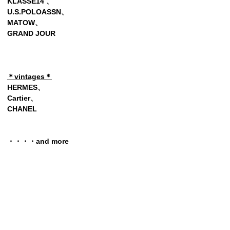
KLASSE14 、
U.S.POLOASSN、
MATOW、
GRAND JOUR
＊vintages＊
HERMES、
Cartier、
CHANEL
・・・・and more