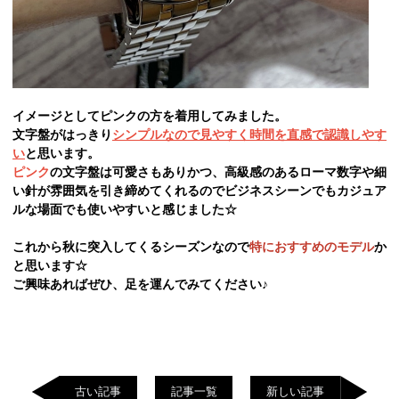
イメージとしてピンクの方を着用してみました。
文字盤がはっきり
シンプルなので見やすく時間を直感で認識しやす
い
と思います。
ピンク
の文字盤は可愛さもありかつ、高級感のあるローマ数字や細
い針が雰囲気を引き締めてくれるのでビジネスシーンでもカジュア
ルな場面でも使いやすいと感じました☆
これから秋に突入してくるシーズンなので
特におすすめのモデル
か
と思います☆
ご興味あればぜひ、足を運んでみてください♪
古い記事
記事一覧
新しい記事