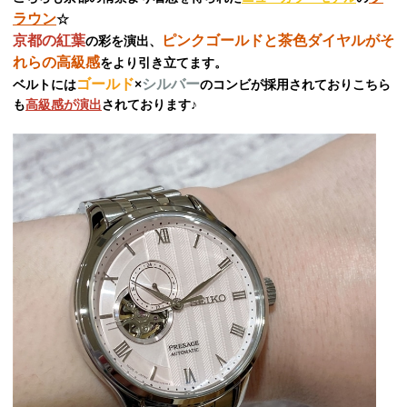
ラウン
☆
京都の紅葉
ピンクゴールドと茶色ダイヤルがそ
の彩を演出、
れらの高級感
をより引き立てます。
ゴールド
シルバー
ベルトには
×
のコンビが採用されておりこちら
も
高級感が演出
されております♪