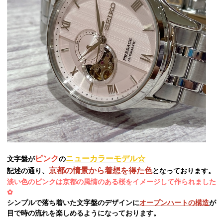
ピンク
ニューカラーモデル☆
文字盤が
の
京都の情景から着想を得た色
記述の通り、
となっております。
淡い色のピンクは京都の風情のある桜をイメージして作られました
✿
シンプルで落ち着いた文字盤のデザイン
に
オープンハートの構造
が
目で時の流れを楽しめるようになっております。