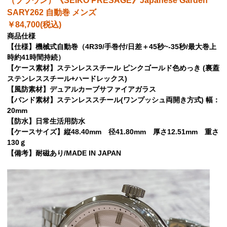
（ブラウン）《SEIKO PRESAGE》Japanese Garden
SARY262 自動巻 メンズ
￥84,700(税込)
商品仕様
【仕様】機械式自動巻（4R39/手巻付/日差＋45秒~-35秒/最大巻上
時約41時間持続）
【ケース素材】ステンレススチール ピンクゴールド色めっき (裏蓋
ステンレススチール+ハードレックス)
【風防素材】デュアルカーブサファイアガラス
【バンド素材】ステンレススチール(ワンプッシュ両開き方式) 幅：
20mm
【防水】日常生活用防水
【ケースサイズ】縦48.40mm 径41.80mm 厚さ12.51mm 重さ
130ｇ
【備考】耐磁あり/MADE IN JAPAN