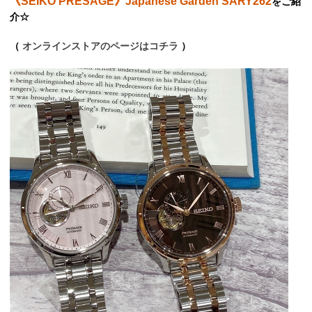
《SEIKO PRESAGE》Japanese Garden SARY262
をご紹
介☆
（
オンラインストアのページはコチラ
）