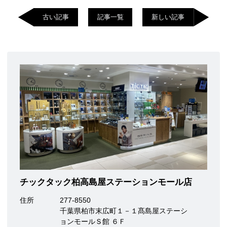
古い記事
記事一覧
新しい記事
チックタック柏高島屋ステーションモール店
住所
277-8550
千葉県柏市末広町１－１髙島屋ステーシ
ョンモールＳ館 ６Ｆ