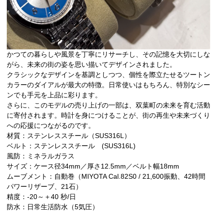
かつての暮らしや風景を丁寧にリサーチし、その記憶を大切にしな
がら、未来の街の姿を思い描いてデザインされました。
クラシックなデザインを基調としつつ、個性を際立たせるツートン
カラーのダイアルが最大の特徴。日常使いはもちろん、特別なシー
ンでも手元を上品に彩ります。
さらに、このモデルの売り上げの一部は、双葉町の未来を育む活動
に寄付されます。時計を身につけることが、街の再生や未来づくり
への応援につながるのです。
材質：ステンレススチール（SUS316L）
ベルト：ステンレススチール (SUS316L)
風防：ミネラルガラス
サイズ：ケース径34mm／厚さ12.5mm／ベルト幅18mm
ムーブメント：自動巻（MIYOTA Cal.82S0 / 21,600振動、42時間
パワーリザーブ、21石）
精度：-20～＋40 秒/日
防水：日常生活防水（5気圧）