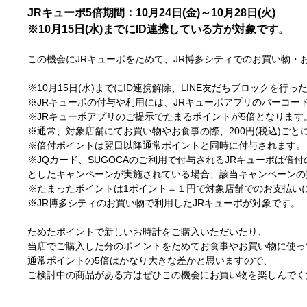
JRキューポ5倍期間：10月24日(金)～10月28日(火)
※10月15日(水)までにID連携している方が対象です。
この機会にJRキューポをためて、JR博多シティでのお買い物・
※10月15日(水)までにID連携解除、LINE友だちブロックを
※JRキューポの付与や利用には、JRキューポアプリのバーコ
※JRキューポアプリのご提示でたまるポイントが5倍となります
※通常、対象店舗にてお買い物やお食事の際、200円(税込)ごと
※倍付ポイントは翌日以降通常ポイントと同時に付与されます。
※JQカード、SUGOCAのご利用で付与されるJRキューポは倍
としたキャンペーンが実施されている場合、該当キャンペーンの
※たまったポイントは1ポイント＝１円で対象店舗でのお支払い
※JR博多シティのお買い物で利用したJRキューポが対象です。
ためたポイントで新しいお時計をご購入いただいたり、
当店でご購入した分のポイントをためてお食事やお買い物に使っ
通常ポイントの5倍はかなり大きな差かと思いますので、
ご検討中の商品がある方はぜひこの機会にお買い物を楽しんでく