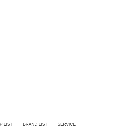
P LIST
BRAND LIST
SERVICE