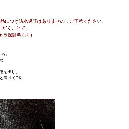
古品につき防水保証はありませのでご了承ください。
ただくことで、
延長保証料あり)
よね。
た
感を出し、
と着けてOK。