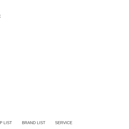
ま
P LIST
BRAND LIST
SERVICE