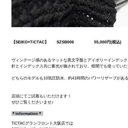
【SEIKO×TiCTAC】 SZSB006
55,000円(税込)
ヴィンテージ感のあるマットな黒文字盤とアイボリーインデック
針とインデックス共に蓄光が施されており、暗闇でも使っていた
どちらのモデルも10気圧防水、約41時間のパワーリザーブがあ
店頭にてご試着もいただけます！
ぜひご覧くださいませ♪
＊information＊
TiCTACグランフロント大阪店では