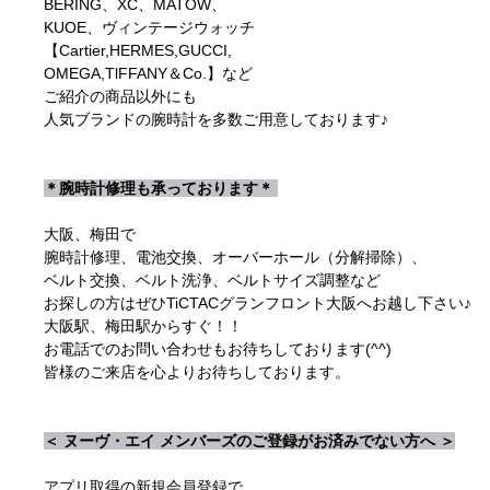
BERING、XC、MATOW、
KUOE、ヴィンテージウォッチ
【Cartier,HERMES,GUCCI,
OMEGA,TlFFANY＆Co.】など
ご紹介の商品以外にも
人気ブランドの腕時計を多数ご用意しております♪
＊腕時計修理も承っております＊
大阪、梅田で
腕時計修理、電池交換、オーバーホール（分解掃除）、
ベルト交換、ベルト洗浄、ベルトサイズ調整など
お探しの方はぜひTiCTACグランフロント大阪へお越し下さい♪
大阪駅、梅田駅からすぐ！！
お電話でのお問い合わせもお待ちしております(^^)
皆様のご来店を心よりお待ちしております。
＜ ヌーヴ・エイ メンバーズのご登録がお済みでない方へ ＞
アプリ取得の新規会員登録で、