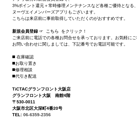
3%ポイント還元＋常時修理メンテナンスなど各種ご優待となる
ヌーヴエイメンバーズアプリもございます。
こちらは来店前に事前取得していただくのがおすすめです。
新規会員登録
☞
こちら
をクリック！
ご来店前に電話での各種お問合せを承っております。お気軽にご
お問い合わせに関しましては、下記番号でお電話可能です。
◼️ 在庫確認
◼️お取り置き
◼️修理相談
◼️代引き配送
TiCTACグランフロント大阪店
グランフロント大阪 南館4階
〒530-0011
大阪市北区大深町4番20号
TEL:
06-6359-2356