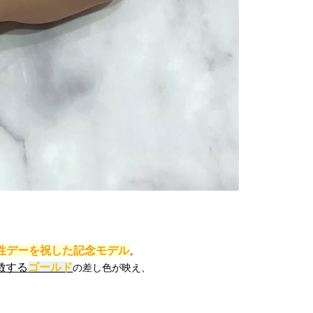
女性デーを祝した記念モデル
。
徴する
ゴールド
の差し色が映え、