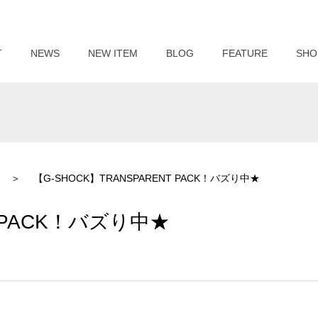
T
NEWS
NEW ITEM
BLOG
FEATURE
SHO
【G-SHOCK】TRANSPARENT PACK！バズり中★
T PACK！バズり中★