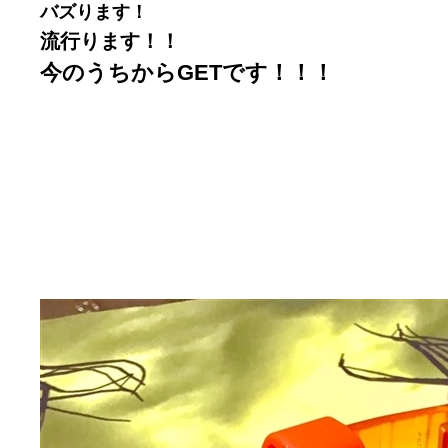
バズります！
流行ります！！
今のうちからGETです！！！