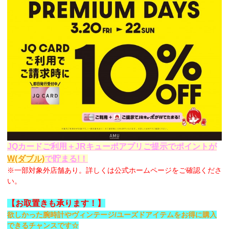
JQカードご利用＋JRキューポアプリご提示でポイントが
W
(ダブル)
で貯まる!！
※一部対象外店舗あり。詳しくは公式ホームページをご確認くださ
い。
【お取置きも承ります！】
欲しかった腕時計やヴィンテージ/ユーズドアイテムをお得に購入
できるチャンスです☆