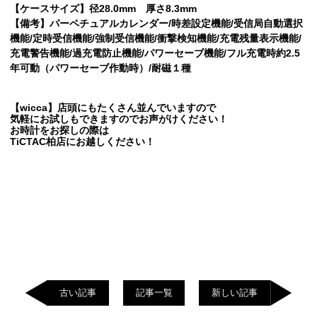
【ケースサイズ】径28.0mm 厚さ8.3mm
【備考】パーペチュアルカレンダー/時差設定機能/受信局自動選択
機能/定時受信機能/強制受信機能/衝撃検知機能/充電残量表示機能/
充電警告機能/過充電防止機能/パワーセーブ機能/フル充電時約2.5
年可動（パワーセーブ作動時）/耐磁１種
【wicca】店頭にもたくさん並んでいますので
気軽にお試しもできますのでお声がけください！
お時計をお探しの際は
TiCTAC柏店にお越しください！
古い記事
記事一覧
新しい記事