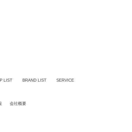
P LIST
BRAND LIST
SERVICE
報
会社概要