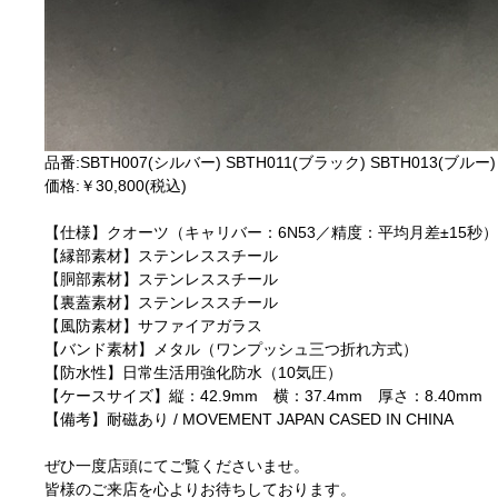
品番:SBTH007(シルバー) SBTH011(ブラック) SBTH013(ブルー)
価格:￥30,800(税込)
【仕様】クオーツ（キャリバー：6N53／精度：平均月差±15秒
【縁部素材】ステンレススチール
【胴部素材】ステンレススチール
【裏蓋素材】ステンレススチール
【風防素材】サファイアガラス
【バンド素材】メタル（ワンプッシュ三つ折れ方式）
【防水性】日常生活用強化防水（10気圧）
【ケースサイズ】縦：42.9mm 横：37.4mm 厚さ：8.40mm
【備考】耐磁あり / MOVEMENT JAPAN CASED IN CHINA
ぜひ一度店頭にてご覧くださいませ。
皆様のご来店を心よりお待ちしております。