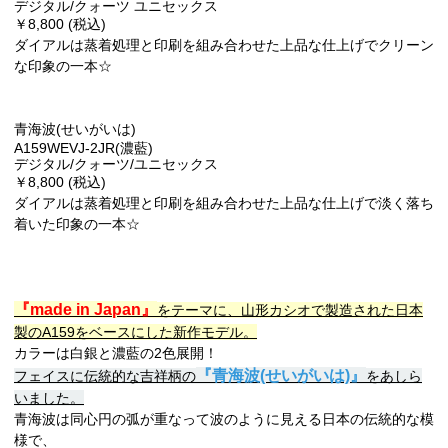
デジタル/クォーツ ユニセックス
￥8,800 (税込)
ダイアルは蒸着処理と印刷を組み合わせた上品な仕上げでクリーン
な印象の一本☆
青海波(せいがいは)
A159WEVJ-2JR(濃藍)
デジタル/クォーツ/ユニセックス
￥8,800 (税込)
ダイアルは蒸着処理と印刷を組み合わせた上品な仕上げで淡く落ち
着いた印象の一本☆
『made in Japan』
をテーマに、山形カシオで製造された日本
製のA159をベースにした新作モデル。
カラーは白銀と濃藍の2色展開！
『青海波(せいがいは)』
フェイスに伝統的な吉祥柄の
をあしら
いました。
青海波は同心円の弧が重なって波のように見える日本の伝統的な模
様で、