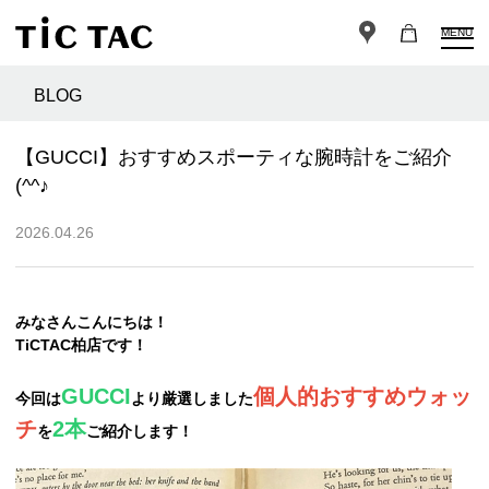
MENU
BLOG
【GUCCI】おすすめスポーティな腕時計をご紹介
(^^♪
2026.04.26
みなさんこんにちは！
TiCTAC柏店です！
GUCCI
個人的おすすめウォッ
今回は
より厳選しました
チ
2本
を
ご紹介します！