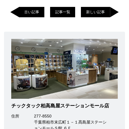
古い記事
記事一覧
新しい記事
チックタック柏高島屋ステーションモール店
住所
277-8550
千葉県柏市末広町１－１髙島屋ステーシ
ョンモールＳ館 ６Ｆ