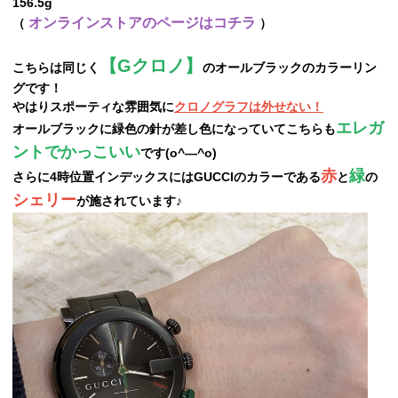
156.5g
オンラインストアのページはコチラ
（
）
【Gクロノ】
こちらは同じく
のオールブラックのカラーリン
グです！
やはりスポーティな雰囲気に
クロノグラフは外せない！
エレガ
オールブラックに緑色の針が差し色になっていてこちらも
ントでかっこいい
です(o^―^o)
赤
緑
さらに4時位置インデックスにはGUCCIのカラーである
と
の
シェリー
が施されています♪