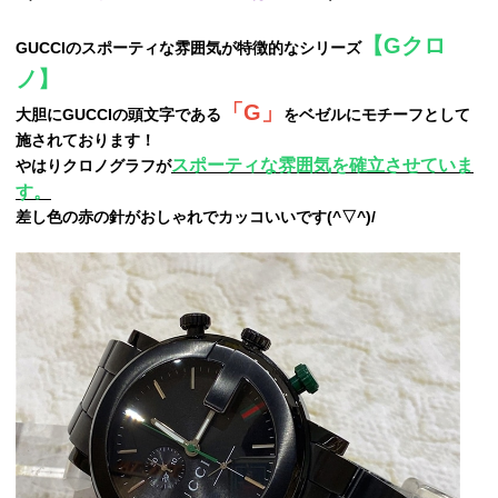
【Gクロ
GUCCIのスポーティな雰囲気が特徴的なシリーズ
ノ】
「G」
大胆にGUCCIの頭文字である
をベゼルにモチーフとして
施されております！
スポーティな雰囲気を確立させていま
やはりクロノグラフが
す。
差し色の赤の針がおしゃれでカッコいいです(^▽^)/