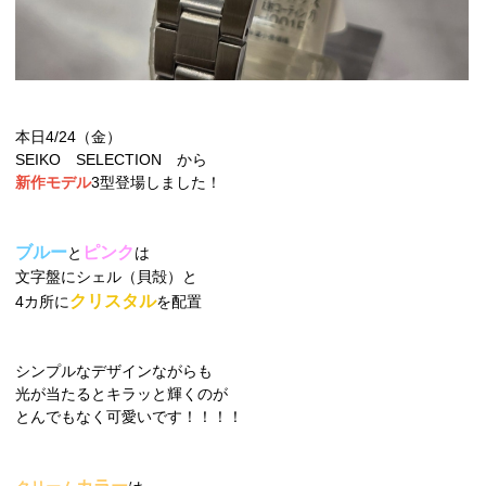
本日4/24（金）
SEIKO SELECTION から
新作モデル
3型登場しました！
ブルー
ピンク
と
は
文字盤にシェル（貝殻）と
クリスタル
4カ所に
を配置
シンプルなデザインながらも
光が当たるとキラッと輝くのが
とんでもなく可愛いです！！！！