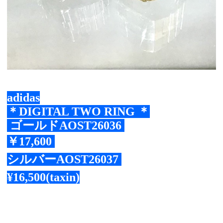
adidas
＊DIGITAL TWO RING ＊
ゴールドAOST26036
￥17,600
シルバー
AOST26037
¥16,500(taxin)