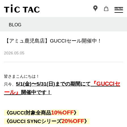
MENU
BLOG
【アミュ鹿児島店】GUCCIセール開催中！
2026.05.05
皆さまこんにちは！
『GUCCIセ
5/1(金)〜5/31(日)までの期間にて
只今、
ール』
開催中です！
10%OFF
《GUCCI対象全商品
》
20%OFF
《GUCCI SYNCシリーズ
》