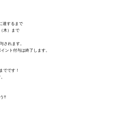
限に達するまで
日（木）まで
付与されます。
ポイント付与は終了します。
トまでです！
す。
!!