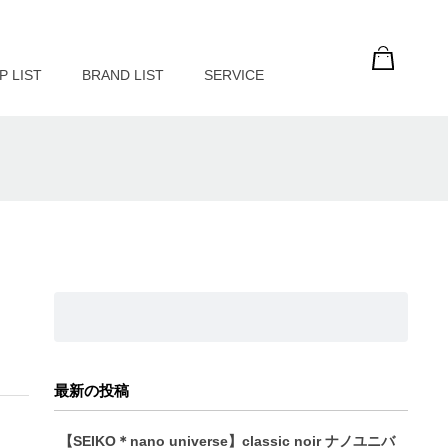
P LIST
BRAND LIST
SERVICE
最新の投稿
【SEIKO＊nano universe】classic noir ナノユニバ