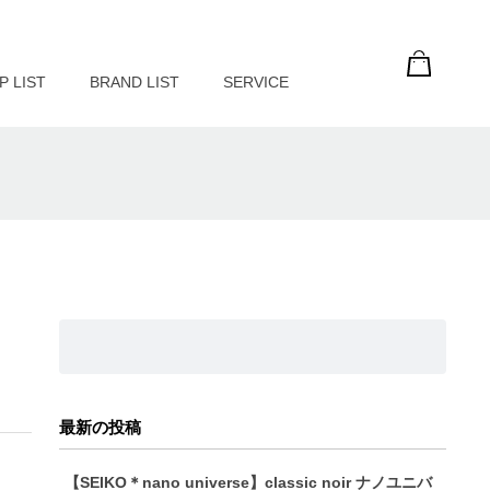
P LIST
BRAND LIST
SERVICE
最新の投稿
【SEIKO＊nano universe】classic noir ナノユニバ