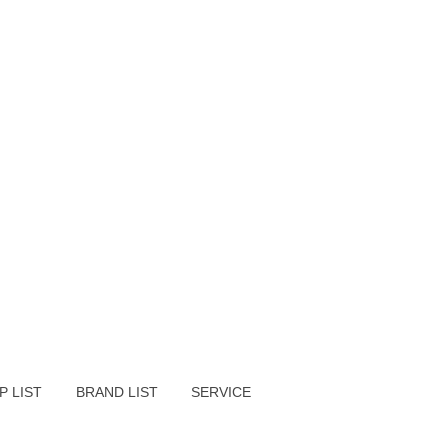
P LIST
BRAND LIST
SERVICE