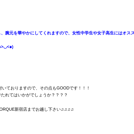
し、腕元を華やかにしてくれますので、女性中学生や女子高生にはオス
◡<๑)
付いておりますので、その点もGOODです！！！
持たれてはいかがでしょうか？？？？
RQUE新宿店までお越し下さい♫♫♫♫