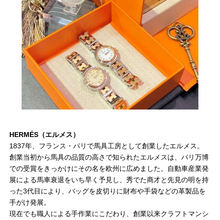
HERMÉS（エルメス）
1837年、フランス・パリで馬具工房として創業したエルメス。
創業当初から馬具の品質の高さで知られたエルメスは、パリ万博
での受賞をきっかけにその名を欧州に広めました。自動車産業発
展による馬車衰退をいち早く予見し、秀でた商才と先見の明を持
った3代目により、バッグを皮切りに財布や手袋などの革製品を
手がけ発展。
現在でも職人による手作業にこだわり、創業以来クラフトマンシ