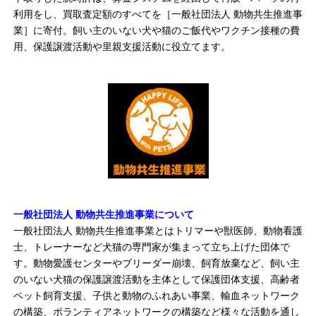
利用をし、買取査定額のすべてを［一般社団法人 動物共生推進事
業］に寄付。飼い主のいない犬や猫のご飯代やワクチン接種の費
用、保護譲渡活動や里親支援活動に役立てます。
一般社団法人 動物共生推進事業について
一般社団法人 動物共生推進事業とはトリマーや獣医師、動物看護
士、トレーナーなど犬猫の専門家が集まって立ち上げた団体で
す。動物愛護センターやブリーダー崩壊、飼育放棄など、飼い主
のいない犬猫の保護譲渡活動を主体として保護団体支援、高齢者
ペット飼育支援、子供と動物のふれあい事業、輸血ネットワーク
の構築、ボランティアネットワークの構築など様々な活動を通し