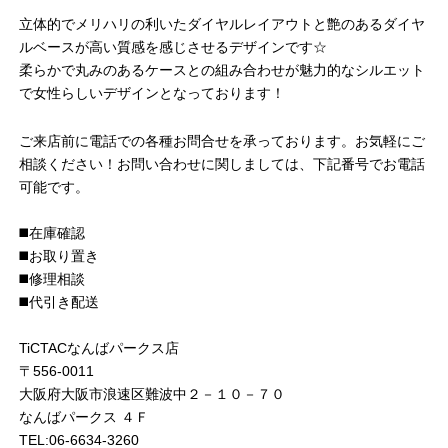
立体的でメリハリの利いたダイヤルレイアウトと艶のあるダイヤ
ルベースが高い質感を感じさせるデザインです☆
柔らかで丸みのあるケースとの組み合わせが魅力的なシルエット
で女性らしいデザインとなっております！
ご来店前に電話での各種お問合せを承っております。お気軽にご
相談ください！お問い合わせに関しましては、下記番号でお電話
可能です。
◼️在庫確認
◼️お取り置き
◼️修理相談
◼️代引き配送
TiCTACなんばパークス店
〒556-0011
大阪府大阪市浪速区難波中２－１０－７０
なんばパークス ４Ｆ
TEL:06-6634-3260