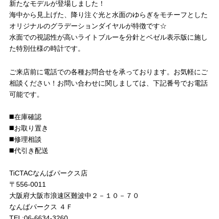
新たなモデルが登場しました！
海中から見上げた、降り注ぐ光と水面のゆらぎをモチーフとした
オリジナルのグラデーションダイヤルが特徴です☆
水面での視認性が高いライトブルーを分針とベゼル表示版に施し
た特別仕様の時計です。
ご来店前に電話での各種お問合せを承っております。お気軽にご
相談ください！お問い合わせに関しましては、下記番号でお電話
可能です。
◼️在庫確認
◼️お取り置き
◼️修理相談
◼️代引き配送
TiCTACなんばパークス店
〒556-0011
大阪府大阪市浪速区難波中２－１０－７０
なんばパークス ４Ｆ
TEL:06-6634-3260