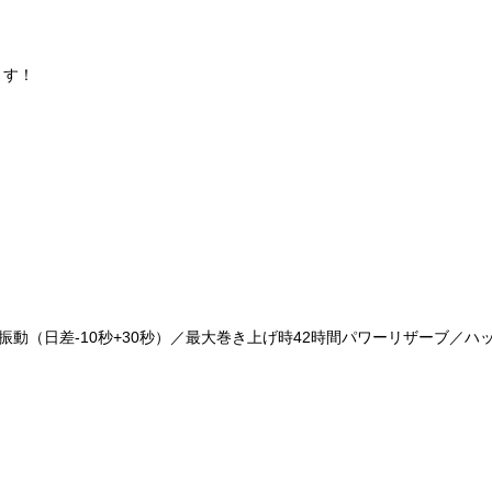
ます！
万8800振動（日差-10秒+30秒）／最大巻き上げ時42時間パワーリザーブ／ハ
）