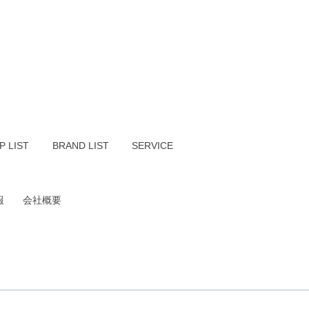
P LIST
BRAND LIST
SERVICE
報
会社概要