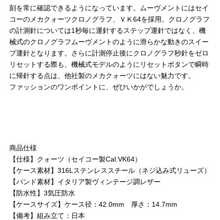
刻を常に確認できるようになっています。ムーヴメントにはセイ
コーのメカクォーツクロノグラフ、ＶＫ64を採用。クロノグラフ
の計測針については1秒毎に運針するステップ運針ではなく、機
械式のクロノグラフムーヴメントのように滑らかな動きのスイー
プ運針となります。さらに計測停止後にクロノグラフ秒針をゼロ
リセットする際も、機械式モデルのようにリセットボタンで瞬時
に帰針する点は、他社製のメカクォーツにはない魅力です。
ファッションのワンポイントに、ぜひいかがでしょうか。
商品仕様
【仕様】クォーツ（セイコー製Cal.VK64）
【ケース素材】316Lステンレススチール（ネジ込み式リューズ）
【バンド素材】イタリア製ヴィンテージ調レザー
【防水性】3気圧防水
【ケースサイズ】ケース径：42.0mm 厚さ：14.7mm
【備考】組み立て：日本