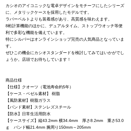
カシオのアイコニックな電卓デザインをモチーフにしたシリーズ
に、メタリックケースを採用したモデルです。
ラバーベルトよりも装着感があり、高質感を味わえます。
8桁計算機能のほかに、デュアルタイム、ストップウオッチ等便
利で多彩な機能を備えています。
特にシルバーはオンラインショップ完売の人気商品となっていま
す。
ぜひこの機会にカシオスタンダードを検討してみてはいかがでし
ょうか。店頭でお待ちしています！
商品仕様
【仕様】クオーツ（電池寿命約5年）
【ケース・ベゼル素材】 樹脂
【風防素材】樹脂ガラス
【バンド素材】ステンレズスチール
【防水】日常生活用防水
【ケースサイズ】縦43.2mm 横34.4mm 厚さ8.2mm 重さ53.0
ｇ バンド幅21.4mm 腕周り150mm～205mm