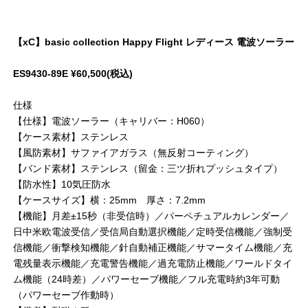
【xC】basic collection Happy Flight レディース 電波ソーラー
ES9430-89E ¥60,500(税込)
仕様
【仕様】電波ソーラー（キャリバー：H060）
【ケース素材】ステンレス
【風防素材】サファイアガラス（無反射コーティング）
【バンド素材】ステンレス（留金：三ツ折れプッシュタイプ）
【防水性】10気圧防水
【ケースサイズ】横：25mm 厚さ：7.2mm
【機能】月差±15秒（非受信時）／パーペチュアルカレンダー／
日中米欧電波受信／受信局自動選択機能／定時受信機能／強制受
信機能／衝撃検知機能／針自動補正機能／サマータイム機能／充
電残量表示機能／充電警告機能／過充電防止機能／ワールドタイ
ム機能（24時差）／パワーセーブ機能／フル充電時約3年可動
（パワーセーブ作動時）