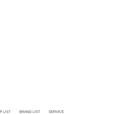
P LIST
BRAND LIST
SERVICE