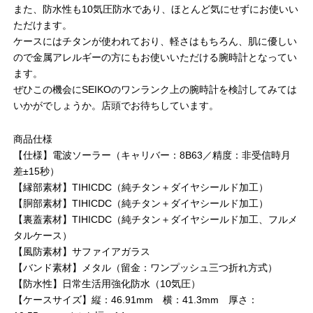
また、防水性も10気圧防水であり、ほとんど気にせずにお使いい
ただけます。
ケースにはチタンが使われており、軽さはもちろん、肌に優しい
ので金属アレルギーの方にもお使いいただける腕時計となってい
ます。
ぜひこの機会にSEIKOのワンランク上の腕時計を検討してみては
いかがでしょうか。店頭でお待ちしています。
商品仕様
【仕様】電波ソーラー（キャリバー：8B63／精度：非受信時月
差±15秒）
【縁部素材】TIHICDC（純チタン＋ダイヤシールド加工）
【胴部素材】TIHICDC（純チタン＋ダイヤシールド加工）
【裏蓋素材】TIHICDC（純チタン＋ダイヤシールド加工、フルメ
タルケース）
【風防素材】サファイアガラス
【バンド素材】メタル（留金：ワンプッシュ三つ折れ方式）
【防水性】日常生活用強化防水（10気圧）
【ケースサイズ】縦：46.91mm 横：41.3mm 厚さ：