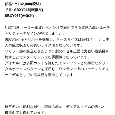
価格:
￥132,000(税込)
品番:
SBXY065(画像左)
SBXY067(画像右)
NEXTER ソーラー電波からオンオフ着用できる質感の高いユーテ
ィリティーデザインが登場しました。
8B63径小キャリパーを採用し、ケースサイズは径41.4mmと日本
人の腕に収まりの良いサイズ感となっています。
ソリッド感を際立たせたチタン製のベゼル上面に力強い縦筋目を
施すことでスタイリッシュな雰囲気になっています。
ダイヤルには多面カットを施したインデックスとの緻密なクリス
タルボックスパターンを採用し、ワンランク上のユーティリティ
ーモデルとしての高級感を演出しています。
日常使いに便利な日付、曜日の表示、デュアルタイムの表示と、
機能面でも優れています。